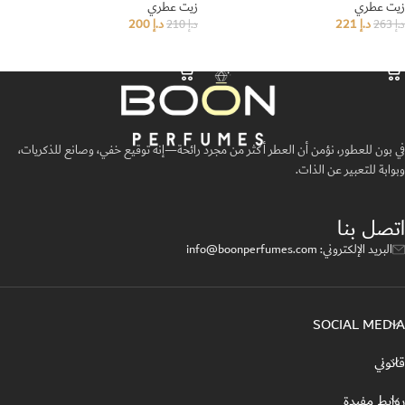
زيت عطري
زيت عطري
د.إ
221
د.إ
200
د.إ
263
د.إ
210
إضافة إلى السلة
إضافة إلى السلة
في بون للعطور، نؤمن أن العطر أكثر من مجرد رائحة—إنه توقيع خفي، وصانع للذكريات،
وبوابة للتعبير عن الذات.
اتصل بنا
البريد الإلكتروني: info@boonperfumes.com
SOCIAL MEDIA
قانوني
روابط مفيدة