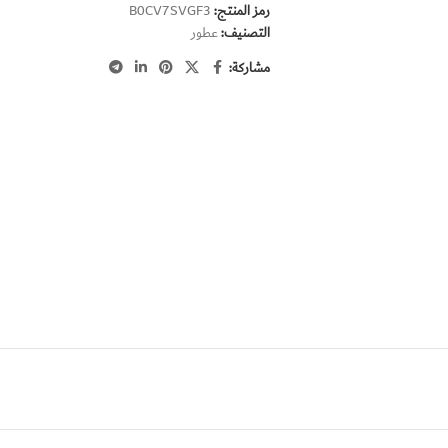
رمز المنتج:
B0CV7SVGF3
التصنيف:
عطور
مشاركة: