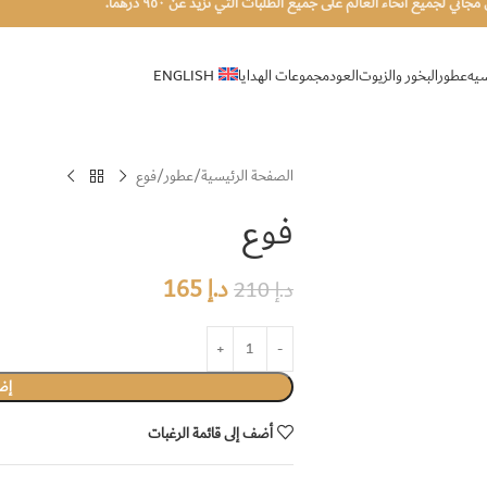
اني لجميع أنحاء العالم على جميع الطلبات التي تزيد عن ٩٥٠ درهمًا.
سيه
عطور
البخور والزيوت
العود
مجموعات الهدايا
ENGLISH
الصفحة الرئيسية
عطور
فوع
فوع
د.إ
165
د.إ
210
إضا
أضف إلى قائمة الرغبات