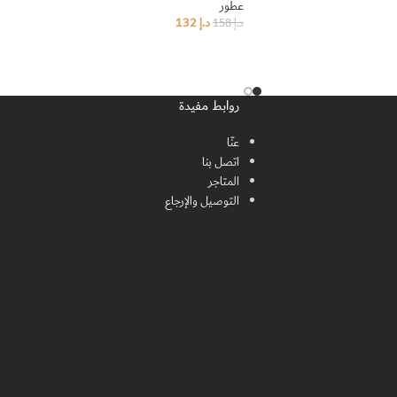
عطور
د.إ
132
د.إ
158
إضافة إلى السلة
روابط مفيدة
عنّا
اتصل بنا
المتاجر
التوصيل والإرجاع