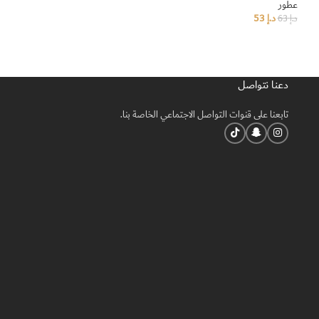
عطور
عطور
د.إ
53
د.إ
132
د.إ
63
د.إ
158
إضافة إلى السلة
إضافة إلى السلة
دعنا نتواصل
تابعنا على قنوات التواصل الاجتماعي الخاصة بنا.