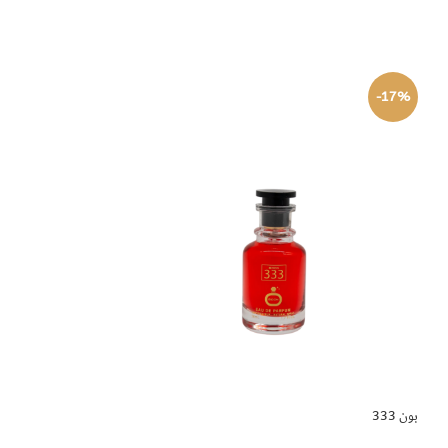
-16%
-17%
بون 333
قصة جديدة