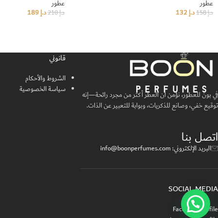
عطور
عطور
د.إ
132
د.إ
189
د.إ
158
د.إ
210
إضافة إلى السلة
إضافة إلى السلة
قانوني
الشروط والأحكام
سياسة الخصوصية
في بون للعطور، نؤمن أن العطر أكثر من مجرد رائحة—إنه
توقيع خفي، وصانع للذكريات، وبوابة للتعبير عن الذات.
اتصل بنا
البريد الإلكتروني: info@boonperfumes.com
SOCIAL MEDIA
Facebook profile