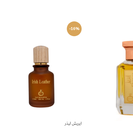
-16%
ايريش ليذر