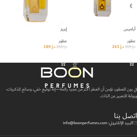
أراميس
إبريز
عطور
عطور
د.إ
243
د.إ
189
د.إ
315
د.إ
210
إضافة إلى السلة
إضافة إلى السلة
في بون للعطور، نؤمن أن العطر أكثر من مجرد رائحة—إنه توقيع خفي، وصانع للذكريات،
وبوابة للتعبير عن الذات.
اتصل بنا
البريد الإلكتروني: info@boonperfumes.com