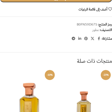
أضف إلى قائمة الرغبات
رمز المنتج:
B0FN59D67S
التصنيف:
عطور
مشاركة:
منتجات ذات صلة
-10%
-23%