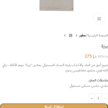
Click to enlarge
الصفحة الرئيسية
عطور
برزة
د.إ
275
د.إ
315
مزيج أنيق من الجلد والأخشاب يلينه المسك المسحوقي. يعكس “برزة” جوهر الأناقة—راقٍ
لكنه قوي، بحضور مغناطيسي يدوم.
ملاحظات العطر:
جلدي، خشبي، مسكي، مسحوقي.
إضافة إلى السلة